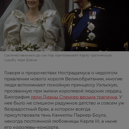
Соотечественники до сих пор припоминают Карлу трагическую
судьбу леди Дианы
Говоря о пророчествах Нострадамуса о недолгом
правлении нового короля Великобритании, многие
люди вспоминают покойную принцессу Уэльскую,
прозванную при жизни королевой людских сердец.
Биография
леди Дианы Спенсер весьма трагична
. У
нее было не слишком радужное детство и совсем уж
безрадостный брак, в котором всегда
присутствовала тень Камиллы Паркер-Боулз,
некогда постоянной любовницы Карла III, а ныне
его королевы-консорта.