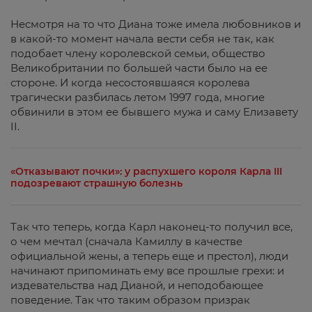
Несмотря на то что Диана тоже имела любовников и
в какой-то момент начала вести себя не так, как
подобает члену королевской семьи, общество
Великобритании по большей части было на ее
стороне. И когда несостоявшаяся королева
трагически разбилась летом 1997 года, многие
обвинили в этом ее бывшего мужа и саму Елизавету
II.
«Отказывают почки»: у распухшего короля Карла III
подозревают страшную болезнь
Так что теперь, когда Карл наконец-то получил все,
о чем мечтал (сначала Камиллу в качестве
официальной жены, а теперь еще и престол), люди
начинают припоминать ему все прошлые грехи: и
издевательства над Дианой, и неподобающее
поведение. Так что таким образом призрак