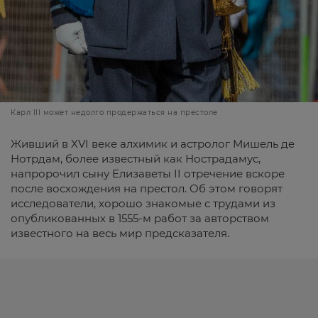
Карл III может недолго продержаться на престоле
Живший в XVI веке алхимик и астролог Мишель де
Нотрдам, более известный как Нострадамус,
напророчил сыну Елизаветы II отречение вскоре
после восхождения на престол. Об этом говорят
исследователи, хорошо знакомые с трудами из
опубликованных в 1555-м работ за авторством
известного на весь мир предсказателя.