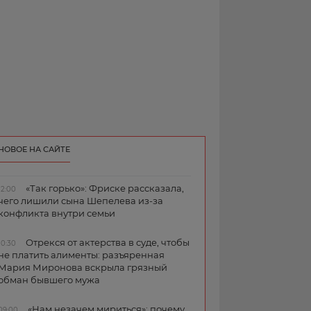
НОВОЕ НА САЙТЕ
«Так горько»: Фриске рассказала,
12:00
чего лишили сына Шепелева из-за
конфликта внутри семьи
Отрекся от актерства в суде, чтобы
10:30
не платить алименты: разъяренная
Мария Миронова вскрыла грязный
обман бывшего мужа
«Нам незачем мириться»: почему
09:00