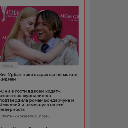
ЗВЕЗДЫ
Кит Урбан пока старается не мстить
Кидман
«Они в гости вдвоем ходят»:
известная журналистка
подтвердила роман Бондарчука и
Исаковой и намекнула на его
неверность
Сплетники оказались правы