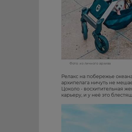
Фото: из личного архива
Релакс на побережье океана
архипелага ничуть не меша
Цоколо - восхитительная ж
карьеру, и у неё это блестя