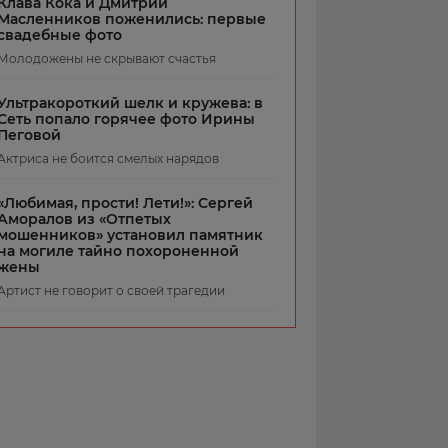
Клава Кока и Дмитрий
Масленников поженились: первые
свадебные фото
Молодожены не скрывают счастья
Ультракороткий шелк и кружева: в
Сеть попало горячее фото Ирины
Пеговой
Актриса не боится смелых нарядов
«Любимая, прости! Лети!»: Сергей
Аморалов из «Отпетых
мошенников» установил памятник
на могиле тайно похороненной
жены
Артист не говорит о своей трагедии