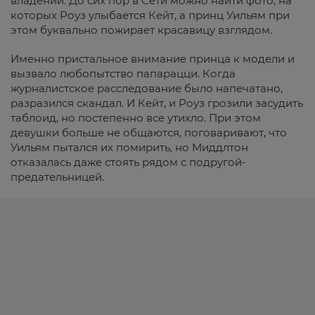
владений. До сих пор в Сети можно найти фото, на
которых Роуз улыбается Кейт, а принц Уильям при
этом буквально пожирает красавицу взглядом.
Именно пристальное внимание принца к модели и
вызвало любопытство папарацци. Когда
журналистское расследование было напечатано,
разразился скандал. И Кейт, и Роуз грозили засудить
таблоид, но постепенно все утихло. При этом
девушки больше не общаются, поговаривают, что
Уильям пытался их помирить, но Миддлтон
отказалась даже стоять рядом с подругой-
предательницей.