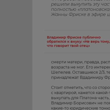
решили выкупить эту част
полностью «платоновская»
Жанны Фриске в эфире ш
Владимир Фриске публично
обратился к внуку: «Не верь тому,
что говорит твой отец»
смерти матери, правда, рас
возраста не мог. Его интер
Шепелев. Оставшиеся 2/3, т
принадлежат Вдадимиру Фри
Стоит отметить, что со сто
с квартирой, кажется какой
выкупать для Платона часть,
Владимир Борисович не поя
какие-то юридические тонко