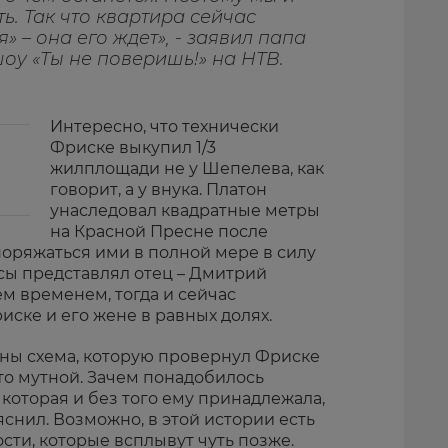
ь. Так что квартира сейчас
 – она его ждет», - заявил папа
оу «Ты не поверишь!» на НТВ.
Интересно, что технически
Фриске выкупил 1/3
жилплощади не у Шепелева, как
говорит, а у внука. Платон
унаследовал квадратные метры
на Красной Пресне после
поряжаться ими в полной мере в силу
есы представлял отец – Дмитрий
ем временем, тогда и сейчас
ске и его жене в равных долях.
роны схема, которую провернул Фриске
-то мутной. Зачем понадобилось
 которая и без того ему принадлежала,
снил. Возможно, в этой истории есть
сти, которые всплывут чуть позже.