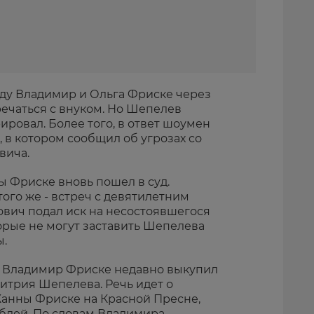
году Владимир и Ольга Фриске через
речаться с внуком. Но Шепелев
овал. Более того, в ответ шоумен
 в котором сообщил об угрозах со
вича.
 Фриске вновь пошел в суд.
ого же - встреч с девятилетним
вич подал иск на несостоявшегося
торые не могут заставить Шепелева
.
то Владимир Фриске недавно выкупил
итрия Шепелева. Речь идет о
анны Фриске на Красной Пресне,
блей. По словам Владимира