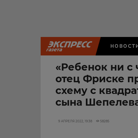
НОВОСТ
«Ребенок ни с 
отец Фриске п
схему с квадр
сына Шепелев
9 АПРЕЛЯ 2022, 19:38
58285