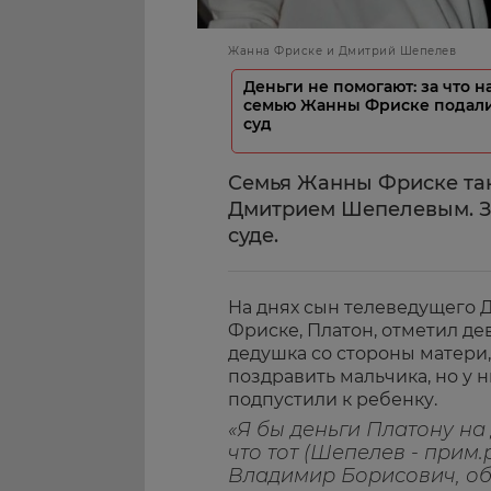
Жанна Фриске и Дмитрий Шепелев
Деньги не помогают: за что н
семью Жанны Фриске подали
суд
Семья Жанны Фриске так
Дмитрием Шепелевым. Зн
суде.
На днях сын телеведущего
Фриске, Платон, отметил де
дедушка со стороны матери,
поздравить мальчика, но у 
подпустили к ребенку.
«Я бы деньги Платону на
что тот (Шепелев - прим.р
Владимир Борисович, об