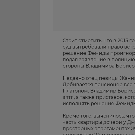
Стоит отметить, что в 2015 
суд вытребовали право вст
решение Фемиды проигнорир
подал заявление в полицию,
стороны Владимира Борисо
Недавно отец певицы Жанны
Добивается пенсионер все т
Платоном. Владимир Борисо
зятя, а также приставов, ко
исполнять решение Фемиды
Кроме того, выяснилось, ч
часть квартиры дочери у Дм
просторных апартаментах Ж
стоимостью 24 миллиона ру