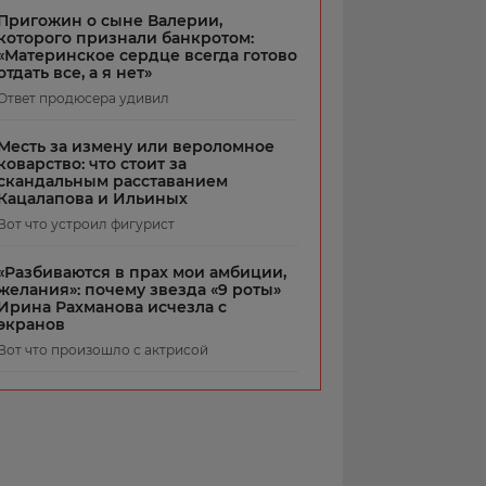
Пригожин о сыне Валерии,
которого признали банкротом:
«Материнское сердце всегда готово
отдать все, а я нет»
Ответ продюсера удивил
Месть за измену или вероломное
коварство: что стоит за
скандальным расставанием
Кацалапова и Ильиных
Вот что устроил фигурист
«Разбиваются в прах мои амбиции,
желания»: почему звезда «9 роты»
Ирина Рахманова исчезла с
экранов
Вот что произошло с актрисой