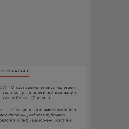
НОВОЕ НА САЙТЕ
Отказываемся от мяса, налегаем
22:30
на картошку: запреты и рекомендации
на Анну Летнюю 7 августа
«Оплаченный алиментами хейт в
21:00
мою сторону»: Диброва публично
разоблачила бывшую жену Товстика