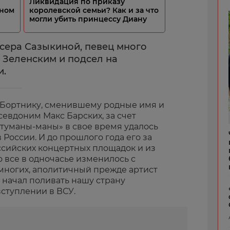
Ликвидация по приказу
тном
королевской семьи? Как и за что
могли убить принцессу Диану
сера Сазыкиной, певец много
 Зеленским и подсел на
и.
 Бортнику, сменившему родные имя и
евдоним Макс Барских, за счет
туманы-маны» в свое время удалось
 России. И до прошлого года его за
ссийских концертных площадок и из
о все в одночасье изменилось с
многих, аполитичный прежде артист
 начал поливать нашу страну
ступлении в ВСУ.