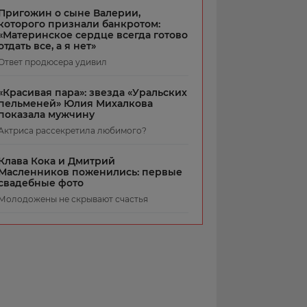
Пригожин о сыне Валерии,
которого признали банкротом:
«Материнское сердце всегда готово
отдать все, а я нет»
Ответ продюсера удивил
«Красивая пара»: звезда «Уральских
пельменей» Юлия Михалкова
показала мужчину
Актриса рассекретила любимого?
Клава Кока и Дмитрий
Масленников поженились: первые
свадебные фото
Молодожены не скрывают счастья