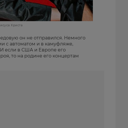
Иисуса Христа
редовую он не отправился. Немного
и с автоматом и в камуфляже,
И если в США и Европе его
ероя, то на родине его концертам