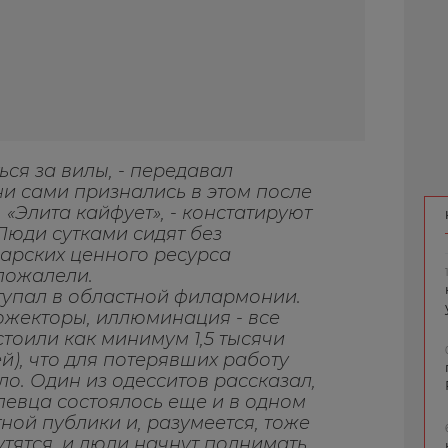
ься за вилы, - передавал
ни сами признались в этом после
 «Элита кайфует», - констатируют
 Люди сутками сидят без
Барских ценного ресурса
пожалели.
тупал в областной филармонии.
жекторы, иллюминация - все
стоили как минимум 1,5 тысячи
й), что для потерявших работу
о. Один из одесситов рассказал,
певца состоялось еще и в одном
ной публики и, разумеется, тоже
утятся, и люди начнут поднимать