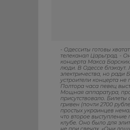
- Одесситы готовы хватат
телеканал Царьград. - О
концерта Макса Барских.
люди. В Одессе блэкаут.
электричества, но ради 
устроители концерта не 
Полтора часа певец выс
Мощная аппаратура, про
присутствовало. Билеты 
гривен (почти 2700 рубле
простых украинцев немал
что второе выступление 
клубе. Оно было для элит
не при свечах. «Они дош