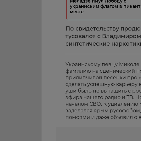
Меладзе пнул Лободу с
украинским флагом в пикан
месте
По свидетельству продю
тусовался с Владимиром
синтетические наркотик
Украинскому певцу Миколе
фамилию на сценический пс
прилипчивой песенки про «
сделать успешную карьеру в
уши было не вытащить с ро
эфира нашего радио и ТВ. Н
началом СВО. К удивлению 
заделался ярым русофобом,
помоями и даже объявил о в