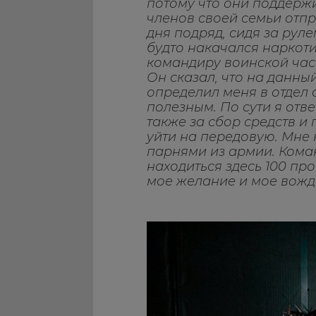
потому что они поддерж
членов своей семьи отпр
дня подряд, сидя за руле
будто накачался наркоти
командиру воинской част
Он сказал, что на данны
определил меня в отдел с
полезным. По сути я отв
также за сбор средств и
уйти на передовую. Мне 
парнями из армии. Коман
находиться здесь 100 пр
мое желание и мое вожд