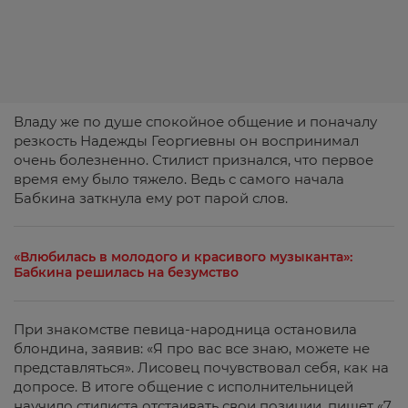
Владу же по душе спокойное общение и поначалу
резкость Надежды Георгиевны он воспринимал
очень болезненно. Стилист признался, что первое
время ему было тяжело. Ведь с самого начала
Бабкина заткнула ему рот парой слов.
«Влюбилась в молодого и красивого музыканта»:
Бабкина решилась на безумство
При знакомстве певица-народница остановила
блондина, заявив: «Я про вас все знаю, можете не
представляться». Лисовец почувствовал себя, как на
допросе. В итоге общение с исполнительницей
научило стилиста отстаивать свои позиции, пишет «7