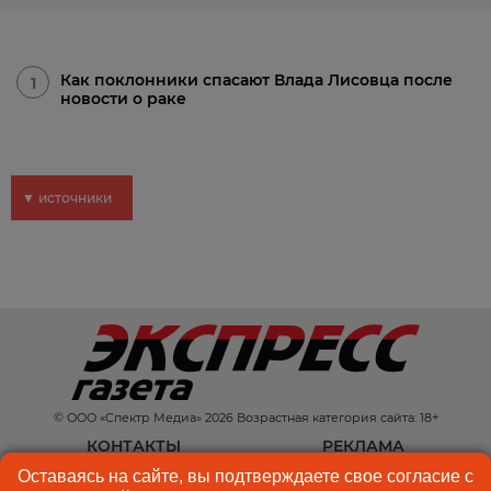
Как поклонники спасают Влада Лисовца после
1
новости о раке
▼ источники
© ООО «Спектр Медиа» 2026 Возрастная категория сайта: 18+
КОНТАКТЫ
РЕКЛАМА
Оставаясь на сайте, вы подтверждаете свое согласие с
КУКИ-ФАЙЛЫ
ПОЛЬЗОВАТЕЛЬСКОЕ