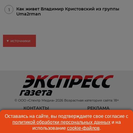
Как живет Владимир Кристовский из группы
1
Uma2rman
▼ источники
© ООО «Спектр Медиа» 2026 Возрастная категория сайта: 18+
КОНТАКТЫ
РЕКЛАМА
Оставаясь на сайте, вы подтверждаете свое согласие с
КУКИ-ФАЙЛЫ
ПОЛЬЗОВАТЕЛЬСКОЕ
политикой обработки персональных данных
и на
СОГЛАШЕНИЕ
использование
cookie-файлов
.