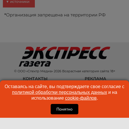
▼ источники
*
Организация запрещена на территории РФ
© ООО «Спектр Медиа» 2026 Возрастная категория сайта: 18+
КОНТАКТЫ
РЕКЛАМА
Оставаясь на сайте, вы подтверждаете свое согласие с
КУКИ-ФАЙЛЫ
ПОЛЬЗОВАТЕЛЬСКОЕ
политикой обработки персональных данных
и на
СОГЛАШЕНИЕ
использование
cookie-файлов
.
Понятно