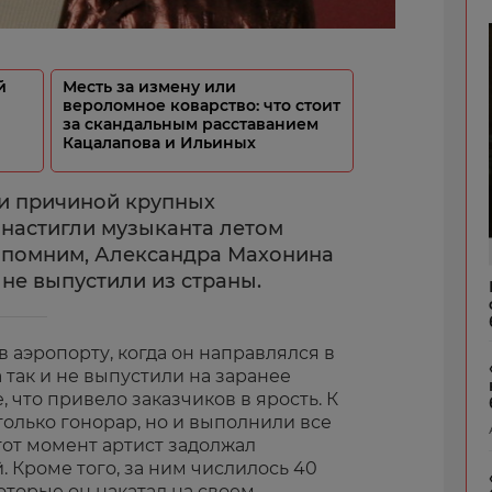
й
Месть за измену или
вероломное коварство: что стоит
за скандальным расставанием
Кацалапова и Ильиных
и причиной крупных
 настигли музыканта летом
напомним, Александра Махонина
 не выпустили из страны.
 аэропорту, когда он направлялся в
а так и не выпустили на заранее
что привело заказчиков в ярость. К
только гонорар, но и выполнили все
 тот момент артист задолжал
. Кроме того, за ним числилось 40
оторые он накатал на своем