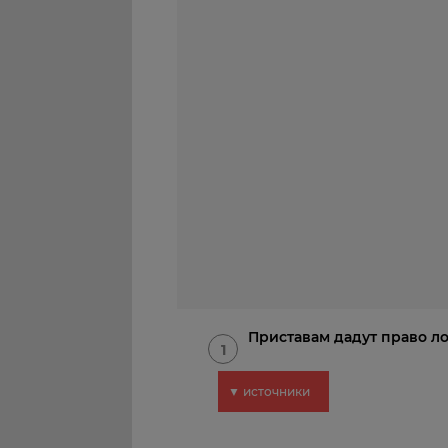
Приставам дадут право л
1
▼ источники