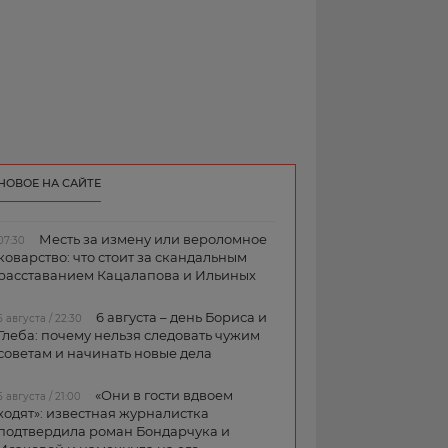
НОВОЕ НА САЙТЕ
Месть за измену или вероломное
07:30
коварство: что стоит за скандальным
расставанием Кацалапова и Ильиных
6 августа – день Бориса и
5 августа / 22:30
Глеба: почему нельзя следовать чужим
советам и начинать новые дела
«Они в гости вдвоем
5 августа / 21:00
ходят»: известная журналистка
подтвердила роман Бондарчука и