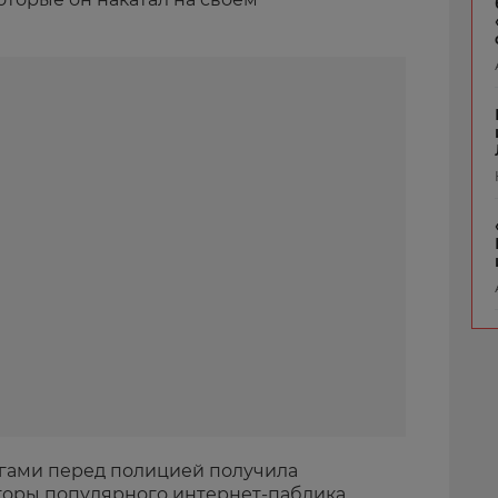
олгами перед полицией получила
торы популярного интернет-паблика,