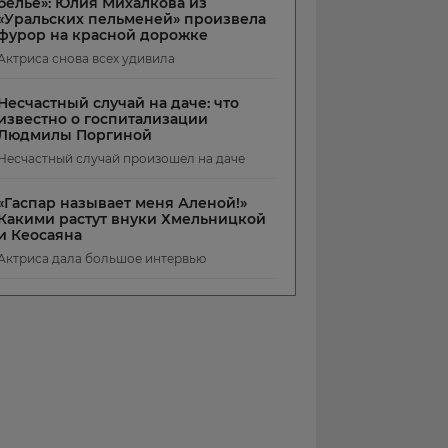
белье»: Юлия Михалкова из
«Уральских пельменей» произвела
фурор на красной дорожке
Актриса снова всех удивила
Несчастный случай на даче: что
известно о госпитализации
Людмилы Поргиной
Несчастный случай произошел на даче
«Гаспар называет меня Аленой!»
Какими растут внуки Хмельницкой
и Кеосаяна
Актриса дала большое интервью