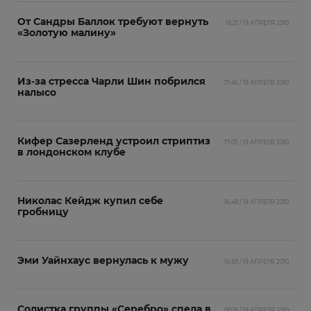
От Сандры Баллок требуют вернуть
18:21 / 19 АПРЕЛЯ 2010
«Золотую малину»
Из-за стресса Чарли Шин побрился
17:46 / 19 АПРЕЛЯ 2010
налысо
Кифер Сазерленд устроил стриптиз
17:07 / 19 АПРЕЛЯ 2010
в лондонском клубе
Николас Кейдж купил себе
16:49 / 19 АПРЕЛЯ 2010
гробницу
Эми Уайнхаус вернулась к мужу
16:38 / 19 АПРЕЛЯ 2010
Солистка группы «Серебро» спела в
00:18 / 19 АПРЕЛЯ 2010