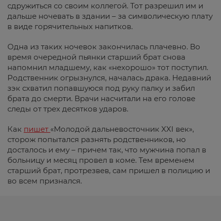
сдружиться со своим коллегой. Тот разрешил им и
дальше ночевать в здании – за символическую плату
в виде горячительных напитков.
Одна из таких ночевок закончилась плачевно. Во
время очередной пьянки старший брат снова
напомнил младшему, как «нехорошо» тот поступил.
Родственник огрызнулся, началась драка. Недавний
зэк схватил попавшуюся под руку палку и забил
брата до смерти. Врачи насчитали на его голове
следы от трех десятков ударов.
Как
пишет
«Молодой дальневосточник XXI век»,
сторож попытался разнять родственников, но
досталось и ему – причем так, что мужчина попал в
больницу и месяц провел в коме. Тем временем
старший брат, протрезвев, сам пришел в полицию и
во всем признался.