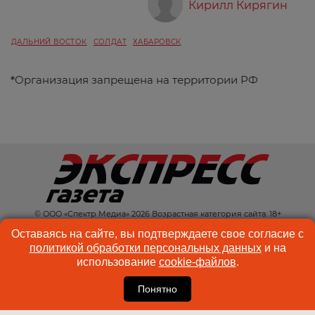
Кирилл Кирягин
ДАЛЬНИЙ ВОСТОК
СОЛДАТ
ХАБАРОВСК
*
Организация запрещена на территории РФ
© ООО «Спектр Медиа» 2026 Возрастная категория сайта: 18+
КОНТАКТЫ
РЕКЛАМА
Оставаясь на сайте, вы подтверждаете свое согласие с
политикой обработки персональных данных
и на
КУКИ-ФАЙЛЫ
ПОЛЬЗОВАТЕЛЬСКОЕ
использование
cookie-файлов
.
СОГЛАШЕНИЕ
Понятно