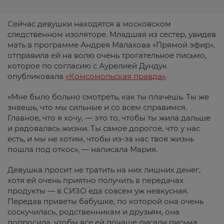
Сейчас девушки находятся в московском
следственном изоляторе. Младшая из сестер, увидев
мать в программе Андрея Малахова «Прямой эфир»,
отправила ей на волю очень трогательное письмо,
которое по согласию с Аурелией Дундук
опубликовала
«Комсомольская правда»
.
«Мне было больно смотреть, как ты плачешь. Ты же
знаешь, что мы сильные и со всем справимся.
Главное, что я хочу, — это то, чтобы ты жила дальше
и радовалась жизни. Ты самое дорогое, что у нас
есть, и мы не хотим, чтобы из-за нас твоя жизнь
пошла под откос», — написала Мария.
Девушка просит не тратить на них лишних денег,
хотя ей очень приятно получить в передачах
продукты — в СИЗО еда совсем уж невкусная.
Передав приветы бабушке, по которой она очень
соскучилась, родственникам и друзьям, она
попросила, чтобы все ей почаще писали письма.