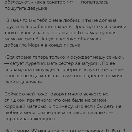
обследуют. «Как в санатории», — попыталась
пошутить девушка.
«
Знай, что мы тебя очень любим, и ты не должна
грустить, а особенно плакать. Прости, что усложнили
твою жизнь и за все остальное. Ты самая лучшая
мама на свете! Целую и крепко обнимаю», —
добавила Мария в конце письма.
«Вся страна теперь только и осуждает нашу семью»,
— сетует Аурелия, мать сестер Хачатурян . По ее
словам, она вынуждена говорить вслух о том, о чем
раньше всегда молчала: этим она надеется помочь
своим девочкам.
Сейчас о ней тоже говорят много всякого не
слишком приятного: что она была не самой
хорошей матерью, к примеру. «Но если бы дети не
любили меня, разве они мне такое писали?» —
спрашивает женщина.
Напомним, 27 июля три сестры-москвички, 17, 18 и 19