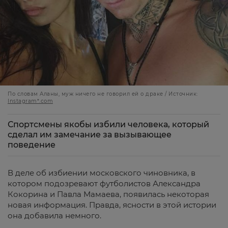
По словам Аланы, муж ничего не говорил ей о драке / Источник:
Instagram*.com
Спортсмены якобы избили человека, который
сделал им замечание за вызывающее
поведение
В деле об избиении московского чиновника, в
котором подозревают футболистов Александра
Кокорина и Павла Мамаева, появилась некоторая
новая информация. Правда, ясности в этой истории
она добавила немного.