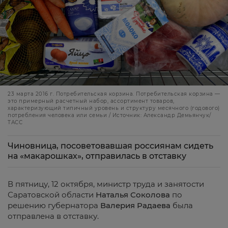
23 марта 2016 г. Потребительская корзина. Потребительская корзина —
это примерный расчетный набор, ассортимент товаров,
характеризующий типичный уровень и структуру месячного (годового)
потребления человека или семьи / Источник: Александр Демьянчук/
ТАСС
Чиновница, посоветовавшая россиянам сидеть
на «макарошках», отправилась в отставку
В пятницу, 12 октября, министр труда и занятости
Саратовской области
Наталья Соколова
по
решению губернатора
Валерия Радаева
была
отправлена в отставку.