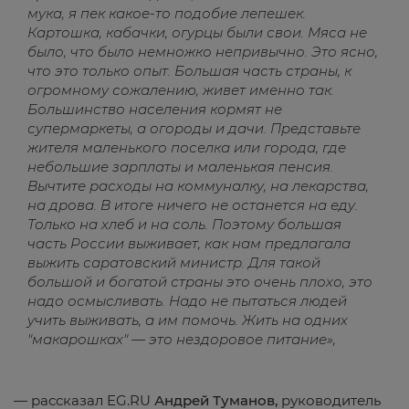
мука, я пек какое-то подобие лепешек.
Картошка, кабачки, огурцы были свои. Мяса не
было, что было немножко непривычно. Это ясно,
что это только опыт. Большая часть страны, к
огромному сожалению, живет именно так.
Большинство населения кормят не
супермаркеты, а огороды и дачи. Представьте
жителя маленького поселка или города, где
небольшие зарплаты и маленькая пенсия.
Вычтите расходы на коммуналку, на лекарства,
на дрова. В итоге ничего не останется на еду.
Только на хлеб и на соль. Поэтому большая
часть России выживает, как нам предлагала
выжить саратовский министр. Для такой
большой и богатой страны это очень плохо, это
надо осмысливать. Надо не пытаться людей
учить выживать, а им помочь. Жить на одних
"макарошках" — это нездоровое питание»,
— рассказал EG.RU
Андрей Туманов,
руководитель