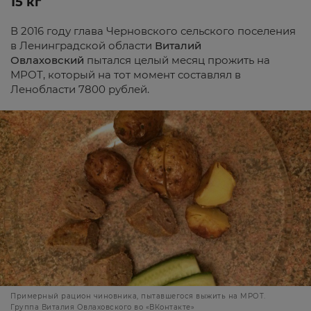
15 кг
В 2016 году глава Черновского сельского поселения
в Ленинградской области
Виталий
Овлаховский
пытался целый месяц прожить на
МРОТ, который на тот момент составлял в
Ленобласти 7800 рублей.
Примерный рацион чиновника, пытавшегося выжить на МРОТ.
Группа Виталия Овлаховского во «ВКонтакте»