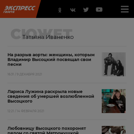
СЮЖЕТ
Татьяна Иваненко
На разрыв аорты: женщины, которым
Владимир Высоцкий посвящал свои
песни
16:31 / 9 ДЕКАБРЯ 2021
Лариса Лужина раскрыла новые
сведения об умершей возлюбленной
Высоцкого
12:21 / 14 ФЕВРАЛЯ 2021
Любовницу Высоцкого похоронят
рядом со святой Матронушкой