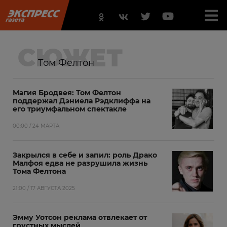
СЮЖЕТ
Том Фелтон
Магия Бродвея: Том Фелтон
поддержал Дэниела Рэдклиффа на
его триумфальном спектакле
00:00 / 24 МАРТА
Закрылся в себе и запил: роль Драко
Малфоя едва не разрушила жизнь
Тома Фелтона
21:00 / 17 АВГУСТА 2025
Эмму Уотсон реклама отвлекает от
грустных мыслей