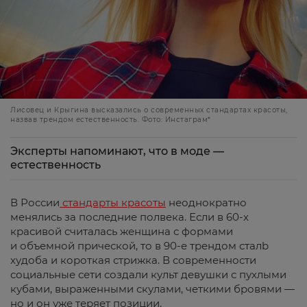
Лисовец и Крыгина высказались о современных стандартах красоты,
назвав трендом естественность. Фото: Инстаграм*
Эксперты напоминают, что в моде —
естественность
В России
стандарты красоты
неоднократно
менялись за последние полвека. Если в 60-х
красивой считалась женщина с формами
и объемной прической, то в 90-е трендом сталb
худоба и короткая стрижка. В современности
социальные сети создали культ девушки с пухлыми
кубами, выраженными скулами, четкими бровями —
но и он уже теряет позиции.