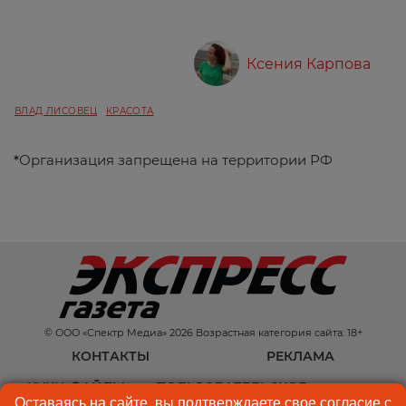
Ксения Карпова
ВЛАД ЛИСОВЕЦ
КРАСОТА
*
Организация запрещена на территории РФ
© ООО «Спектр Медиа» 2026 Возрастная категория сайта: 18+
КОНТАКТЫ
РЕКЛАМА
КУКИ-ФАЙЛЫ
ПОЛЬЗОВАТЕЛЬСКОЕ
Оставаясь на сайте, вы подтверждаете свое согласие с
СОГЛАШЕНИЕ