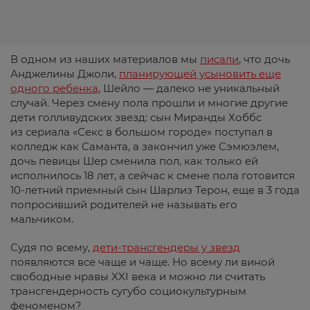
В одном из наших материалов мы
писали
, что дочь
Анджелины Джоли,
планирующей усыновить еще
одного ребенка
, Шейло — далеко не уникальный
случай. Через смену пола прошли и многие другие
дети голливудских звезд: сын Миранды Хоббс
из сериала «Секс в большом городе» поступал в
колледж как Саманта, а закончил уже Сэмюэлем,
дочь певицы Шер сменила пол, как только ей
исполнилось 18 лет, а сейчас к смене пола готовится
10-летний приемный сын Шарлиз Терон, еще в 3 года
попросивший родителей не называть его
мальчиком.
Судя по всему,
дети-трансгендеры у звезд
появляются все чаще и чаще. Но всему ли виной
свободные нравы XXI века и можно ли считать
трансгендерность сугубо социокультурным
феноменом?