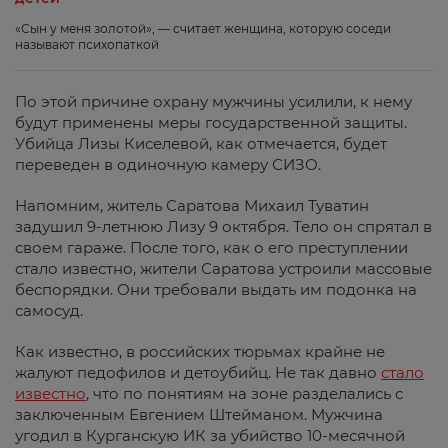
«Сын у меня золотой», — считает женщина, которую соседи
называют психопаткой
По этой причине охрану мужчины усилили, к нему
будут применены меры государственной защиты.
Убийца Лизы Киселевой, как отмечается, будет
переведен в одиночную камеру СИЗО.
Напомним, житель Саратова Михаил Туватин
задушил 9-летнюю Лизу 9 октября. Тело он спрятал в
своем гараже. После того, как о его преступлении
стало известно, жители Саратова устроили массовые
беспорядки. Они требовали выдать им подонка на
самосуд.
Как известно, в российских тюрьмах крайне не
жалуют педофилов и детоубийц. Не так давно
стало
известно
, что по понятиям на зоне разделались с
заключенным Евгением Штейманом. Мужчина
угодил в Курганскую ИК за убийство 10-месячной