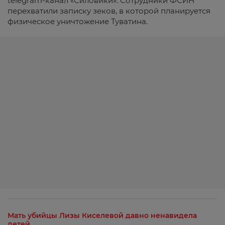
telegram-канал «Силовики». Сотрудники ФСИН
перехватили записку зеков, в которой планируется
физическое уничтожение Туватина.
Мать убийцы Лизы Киселевой давно ненавидела
детей