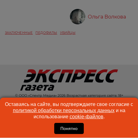
Ольга Волкова
ЗАКЛЮЧЕННЫЕ
ПЕДОФИЛЫ
УБИЙЦЫ
© ООО «Спектр Медиа» 2026 Возрастная категория сайта: 18+
КОНТАКТЫ
РЕКЛАМА
Оставаясь на сайте, вы подтверждаете свое согласие с
политикой обработки персональных данных
и на
КУКИ-ФАЙЛЫ
ПОЛЬЗОВАТЕЛЬСКОЕ
использование
cookie-файлов
.
СОГЛАШЕНИЕ
Понятно