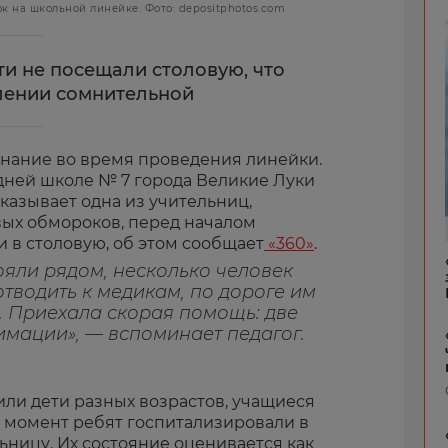
к на школьной линейке. Фото: depositphotos.com
и не посещали столовую, что
лении сомнительной
знание во время проведения линейки.
ней школе № 7 города Великие Луки
сказывает одна из учительниц,
ых обмороков, перед началом
 в столовую, об этом сообщает
«360»
.
ояли рядом, несколько человек
отводить к медикам, по дороге им
а. Приехала скорая помощь: две
ации», — вспоминает педагог.
ли дети разных возрастов, учащиеся
й момент ребят госпитализировали в
ьницу. Их состояние оценивается как