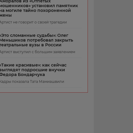
Аморалов из «Отпетых
мошенников» установил памятник
на могиле тайно похороненной
жены
Артист не говорит о своей трагедии
«Это сломанные судьбы»: Олег
Меньшиков потребовал закрыть
театральные вузы в России
Артист выступил с большим заявлением
«Такие красивые»: как сейчас
выглядят подросшие внучки
Федора Бондарчука
Кадры показала Тата Мамиашвили