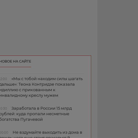
НОВОЕ НА САЙТЕ
«Мы с тобой находим силы шагать
12:00
дальше»: Теона Контридзе показала
идиллию с прикованным к
инвалидному креслу мужем
Заработала в России 15 млрд
10:30
рублей: куда пропали несметные
богатства Пугачевой
Не вздумайте выходить из дома в
00:00
дождь: чего еще стоит опасаться 9