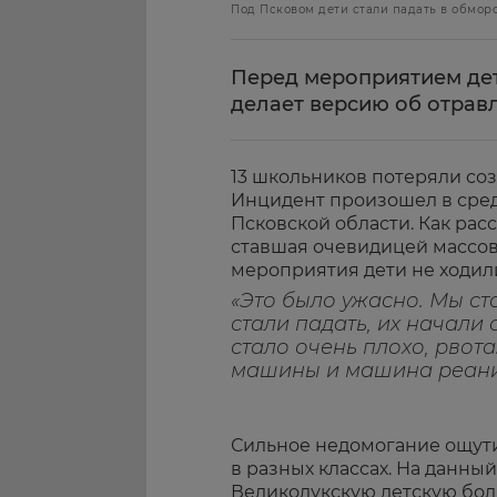
Под Псковом дети стали падать в обморо
Перед мероприятием дет
делает версию об отрав
13 школьников потеряли со
Инцидент произошел в сред
Псковской области. Как рас
ставшая очевидицей массов
мероприятия дети не ходили
«Это было ужасно. Мы ст
стали падать, их начали 
стало очень плохо, рвот
машины и машина реаним
Сильное недомогание ощути
в разных классах. На данны
Великолукскую детскую бол