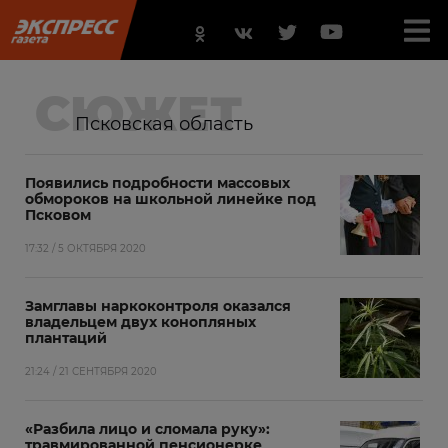
СЮЖЕТ
Псковская область
Появились подробности массовых
обмороков на школьной линейке под
Псковом
17:32 / 5 ОКТЯБРЯ 2020
Замглавы наркоконтроля оказался
владельцем двух конопляных
плантаций
21:24 / 21 СЕНТЯБРЯ 2020
«Разбила лицо и сломала руку»:
травмированной пенсионерке