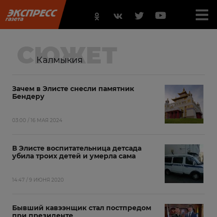
СЮЖЕТ
Калмыкия
Зачем в Элисте снесли памятник
Бендеру
03:00 / 16 МАЯ 2024
В Элисте воспитательница детсада
убила троих детей и умерла сама
14:47 / 9 ИЮНЯ 2020
Бывший кавээнщик стал поcтпредом
при президенте