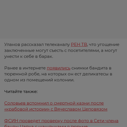
Уланов рассказал телеканалу
РЕН ТВ
, что угощение
заключенные могут съесть с посетителями, а могут
унести к себе в барак.
Ранее в интернете
появились
снимки бандита в
тюремной робе, на которых он ест деликатесы в
одном из помещений колонии.
Читайте также:
Соловьев вспомнил о смертной казни после
«крабовой истории» с Вячеславом Цеповязом
ФСИН проведет проверку после фото в Сети члена
банды Цапка с шашлыками в тюрьме