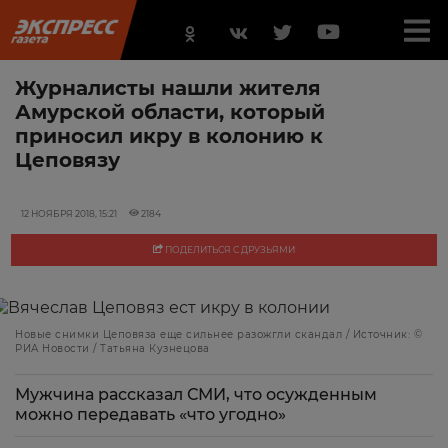
Журналисты нашли жителя
Амурской области, который
приносил икру в колонию к
Цеповязу
12 НОЯБРЯ 2018, 15:21
2184
ПОДЕЛИТЬСЯ С ДРУЗЬЯМИ
Новые снимки Цеповяза еще сильнее разожгли скандал / Источник: ©
РИА Новости / Татьяна Кузнецова
Мужчина рассказал СМИ, что осужденным
можно передавать «что угодно»