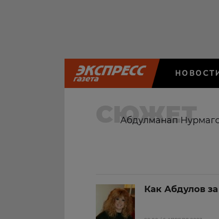
НОВОСТ
СЮЖЕТ
Абдулманап Нурмаг
Как Абдулов за