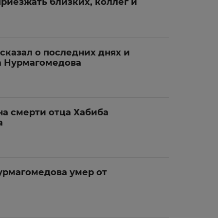
риезжать близких, коллег и
сказал о последних днях и
а Нурмагомедова
на смерти отца Хабиба
а
урмагомедова умер от