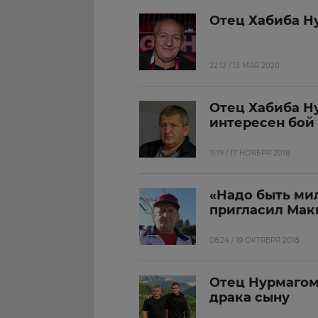
Отец Хабиба Н
22:12 / 13 МАЯ 2020
Отец Хабиба Н
интересен бой
11:19 / 17 НОЯБРЯ 2018
«Надо быть ми
пригласил Макг
08:24 / 19 ОКТЯБРЯ 2018
Отец Нурмагом
драка сыну