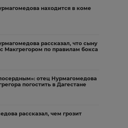
урмагомедова находится в коме
урмагомедова рассказал, что сыну
 с Макгрегором по правилам бокса
лосердным»: отец Нурмагомедова
регора погостить в Дагестане
едова рассказал, чем грозит