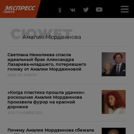
СЮЖЕТ
Амалия Мордвинова
Светлана Немоляева спасла
идеальный брак Александра
Лазарева-младшего, потерявшего
голову от Амалии Мордвиновой
06:00 / 27 АПРЕЛЯ
«Когда пластика прошла удачно»:
роскошная Амалия Мордвинова
произвела фурор на красной
дорожке
10:10 / 11 НОЯБРЯ 2025
Почему Амалия Мордвинова сбежала