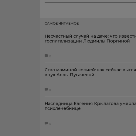
САМОЕ ЧИТАЕМОЕ
Несчастный случай на даче: что извест
госпитализации Людмилы Поргиной
0
Стал маминой копией: как сейчас выгл
внук Аллы Пугачевой
0
Наследница Евгения Крылатова умерла
психлечебнице
0