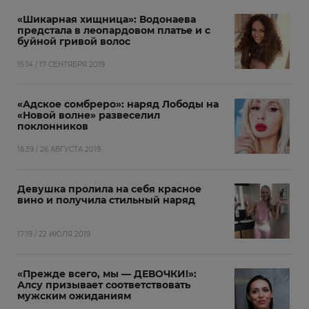
«Шикарная хищница»: Водонаева
предстала в леопардовом платье и с
буйной гривой волос
15:14 / 17 СЕНТЯБРЯ 2019
«Адское сомбреро»: наряд Лободы на
«Новой волне» развеселил
поклонников
16:39 / 26 АВГУСТА 2019
Девушка пролила на себя красное
вино и получила стильный наряд
17:19 / 22 ИЮЛЯ 2019
«Прежде всего, мы — ДЕВОЧКИ!»:
Алсу призывает соответствовать
мужским ожиданиям