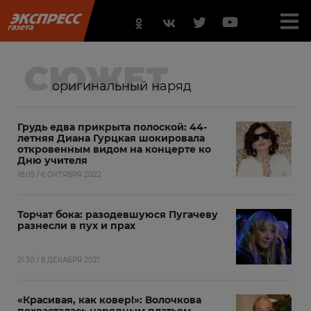
СЮЖЕТ
оригинальный наряд
Грудь едва прикрыта полоской: 44-
летняя Диана Гурцкая шокировала
откровенным видом на концерте ко
Дню учителя
18:05 / 6 ОКТЯБРЯ 2022
Торчат бока: разодевшуюся Пугачеву
разнесли в пух и прах
21:30 / 8 ДЕКАБРЯ 2021
«Красивая, как ковер!»: Волочкова