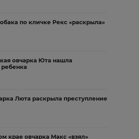
обака по кличке Рекс «раскрыла»
кая овчарка Юта нашла
 ребенка
чарка Люта раскрыла преступление
м крае овчарка Макс «взял»