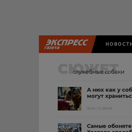
НОВОСТ
СЮЖЕТ
служебные собаки
А нюх как у со
могут хранить
06:00 / 12 ИЮНЯ
Самые обоняте