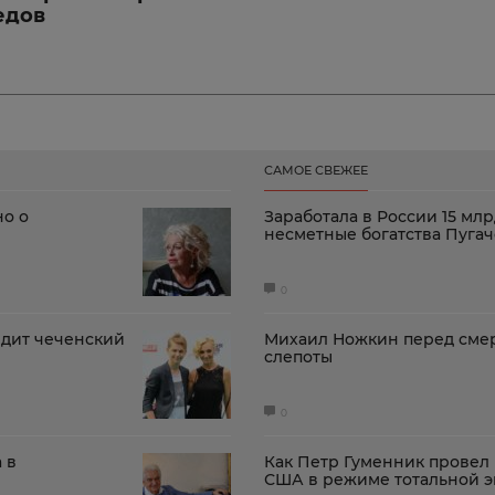
едов
САМОЕ СВЕЖЕЕ
но о
Заработала в России 15 млр
несметные богатства Пуга
0
ядит чеченский
Михаил Ножкин перед смер
слепоты
0
 в
Как Петр Гуменник провел
США в режиме тотальной 