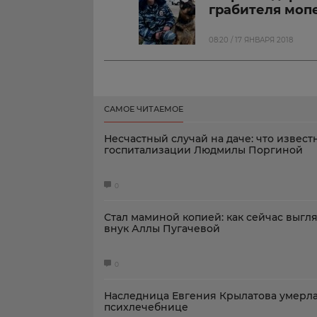
грабителя моп
08:20 / 17 ЯНВАРЯ 2018
САМОЕ ЧИТАЕМОЕ
Несчастный случай на даче: что извест
госпитализации Людмилы Поргиной
0
Стал маминой копией: как сейчас выгл
внук Аллы Пугачевой
0
Наследница Евгения Крылатова умерла
психлечебнице