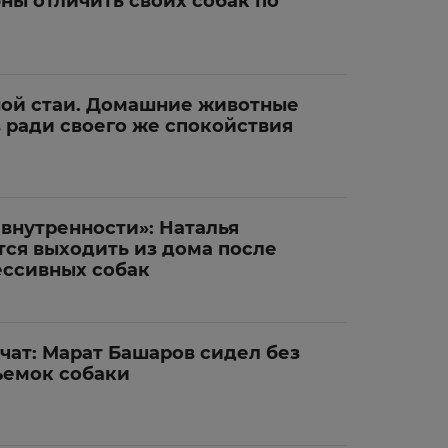
ны отличить своих собак по
ной стаи. Домашние животные
 ради своего же спокойствия
 внутренности»: Наталья
тся выходить из дома после
ессивных собак
чат: Марат Башаров сидел без
ъемок собаки