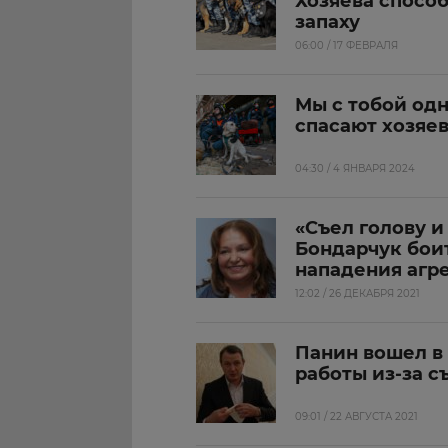
Хозяева способ
запаху
06:00 / 17 ФЕВРАЛЯ
Мы с тобой од
спасают хозяев
04:30 / 4 ЯНВАРЯ 2024
«Съел голову и
Бондарчук бои
нападения агр
12:02 / 26 ДЕКАБРЯ 2021
Панин вошел в 
работы из-за с
09:01 / 22 АВГУСТА 2021