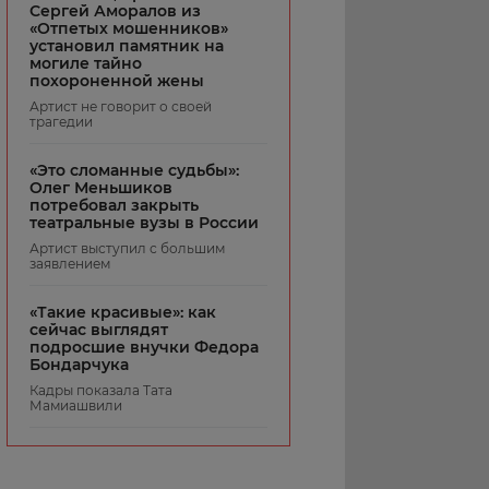
Сергей Аморалов из
«Отпетых мошенников»
установил памятник на
могиле тайно
похороненной жены
Артист не говорит о своей
трагедии
«Это сломанные судьбы»:
Олег Меньшиков
потребовал закрыть
театральные вузы в России
Артист выступил с большим
заявлением
«Такие красивые»: как
сейчас выглядят
подросшие внучки Федора
Бондарчука
Кадры показала Тата
Мамиашвили