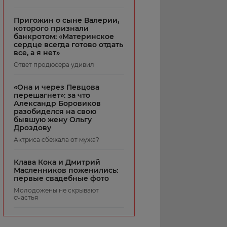
Пригожин о сыне Валерии,
которого признали
банкротом: «Материнское
сердце всегда готово отдать
все, а я нет»
Ответ продюсера удивил
«Она и через Певцова
перешагнет»: за что
Александр Боровиков
разобиделся на свою
бывшую жену Ольгу
Дроздову
Актриса сбежала от мужа?
Клава Кока и Дмитрий
Масленников поженились:
первые свадебные фото
Молодожены не скрывают
счастья