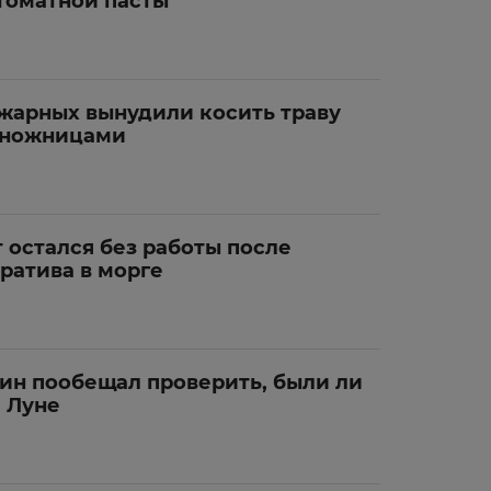
томатной пасты
жарных вынудили косить траву
 ножницами
 остался без работы после
ратива в морге
ин пообещал проверить, были ли
 Луне