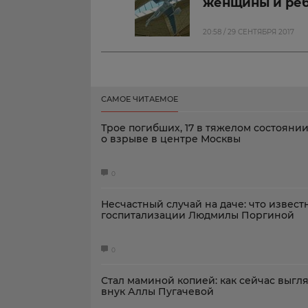
женщины и ре
20:58 / 29 СЕНТЯБРЯ 2017
САМОЕ ЧИТАЕМОЕ
Трое погибших, 17 в тяжелом состоянии
о взрыве в центре Москвы
0
Несчастный случай на даче: что извест
госпитализации Людмилы Поргиной
0
Стал маминой копией: как сейчас выгл
внук Аллы Пугачевой