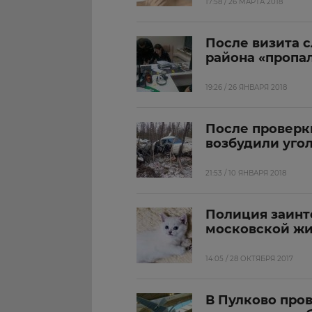
17:58 / 26 МАРТА 2018
После визита 
района «пропа
19:26 / 26 ЯНВАРЯ 2018
После проверк
возбудили уго
21:53 / 10 ЯНВАРЯ 2018
Полиция заинт
московской ж
14:05 / 28 ОКТЯБРЯ 2017
В Пулково про