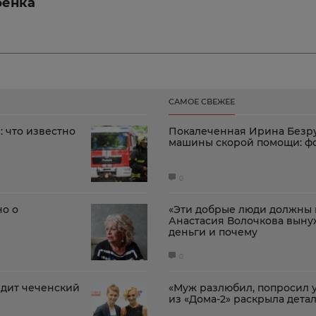
бенка
САМОЕ СВЕЖЕЕ
: что известно
Покалеченная Ирина Безру
машины скорой помощи: ф
0
но о
«Эти добрые люди должны м
Анастасия Волочкова выну
деньги и почему
0
ядит чеченский
«Муж разлюбил, попросил у
из «Дома-2» раскрыла дета