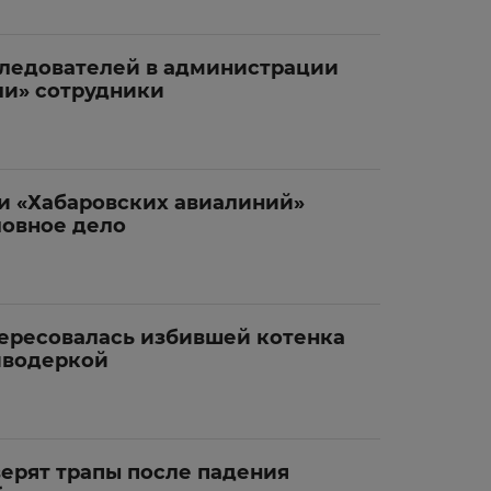
следователей в администрации
ли» сотрудники
и «Хабаровских авиалиний»
ловное дело
ересовалась избившей котенка
иводеркой
верят трапы после падения