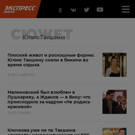
СЮЖЕТ
Юлия Такшина
Плоский живот и роскошные формы:
Юлию Такшину сняли в бикини во
время отдыха
21:00 / 4 АВГУСТА
Малиновский был влюблен в
Пушкареву, а Жданов — в Вику: что
происходило за кадром «Не родись
красивой»
09:00 / 19 МАЯ
Клочкова уже не та: Такшина