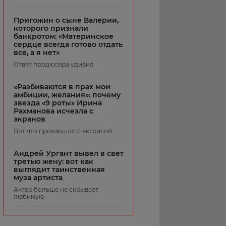
Пригожин о сыне Валерии,
которого признали
банкротом: «Материнское
сердце всегда готово отдать
все, а я нет»
Ответ продюсера удивил
«Разбиваются в прах мои
амбиции, желания»: почему
звезда «9 роты» Ирина
Рахманова исчезла с
экранов
Вот что произошло с актрисой
Андрей Ургант вывел в свет
третью жену: вот как
выглядит таинственная
муза артиста
Актер больше не скрывает
любимую