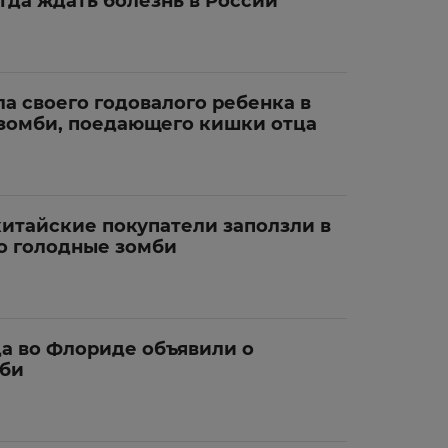
гда ждать болезнь в России
а своего годовалого ребенка в
зомби, поедающего кишки отца
китайские покупатели заползли в
но голодные зомби
а во Флориде объявили о
мби