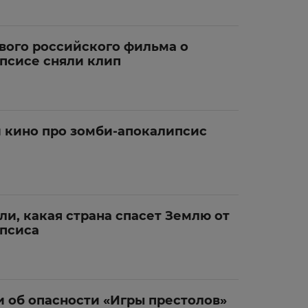
ового российского фильма о
псисе сняли клип
и кино про зомби-апокалипсис
и, какая страна спасет Землю от
псиса
и об опасности «Игры престолов»