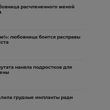
овница расчлененного женой
а
е!»: любовница боится расправы
ста
утата наняла подростков для
жены
алила грудные импланты ради