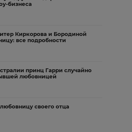
оу-бизнеса
тер Киркорова и Бородиной
ницу: все подробности
встралии принц Гарри случайно
бывшей любовницей
 любовницу своего отца