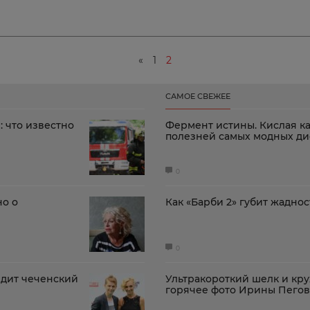
«
1
2
САМОЕ СВЕЖЕЕ
: что известно
Фермент истины. Кислая ка
полезней самых модных ди
0
но о
Как «Барби 2» губит жаднос
0
ядит чеченский
Ультракороткий шелк и кру
горячее фото Ирины Пего