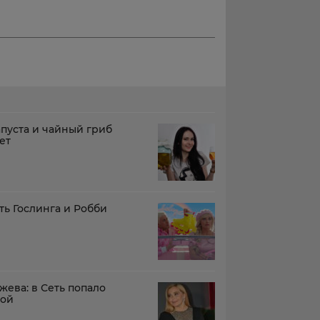
пуста и чайный гриб
ет
ть Гослинга и Робби
жева: в Сеть попало
вой