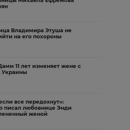
вницы Михаила Ефремова
иян
ица Владимира Этуша не
ийти на его похороны
амм 11 лет изменяет жене с
 Украины
если все передохнут»:
то писал любовнице Энди
члененный женой