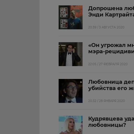
Допрошена люб
Энди Картрайт
20:39 / 3 АВГУСТА 2020
«Он угрожал мн
мэра-рецидиви
22:05 / 27 ФЕВРАЛЯ 2020
Любовница деп
убийства его 
20:32 / 28 ЯНВАРЯ 2020
Кудрявцева уд
любовницы?