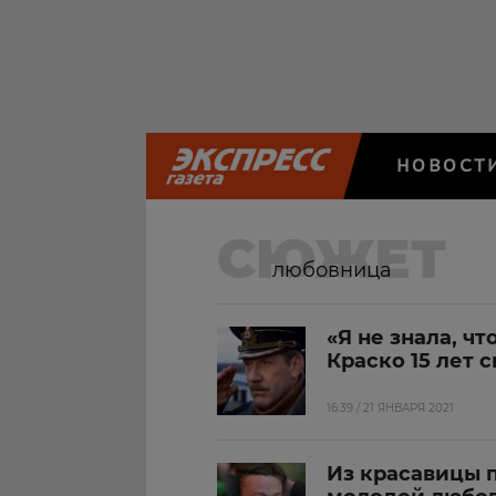
НОВОСТ
СЮЖЕТ
любовница
«Я не знала, ч
Краско 15 лет 
16:39 / 21 ЯНВАРЯ 2021
Из красавицы п