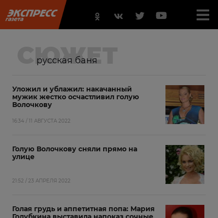
СЮЖЕТ
русская баня
Уложил и ублажил: накачанный
мужик жестко осчастливил голую
Волочкову
16:34 / 11 АВГУСТА 2022
Голую Волочкову сняли прямо на
улице
21:52 / 23 АПРЕЛЯ 2022
Голая грудь и аппетитная попа: Мария
Голубкина выставила напоказ сочные