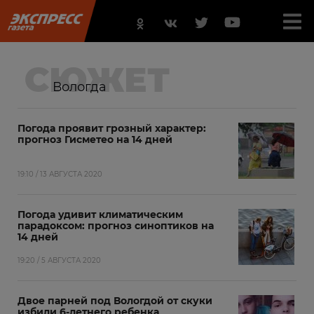
СЮЖЕТ
Вологда
Погода проявит грозный характер:
прогноз Гисметео на 14 дней
19:10 / 13 АВГУСТА 2020
Погода удивит климатическим
парадоксом: прогноз синоптиков на
14 дней
19:20 / 5 АВГУСТА 2020
Двое парней под Вологдой от скуки
избили 6-летнего ребенка