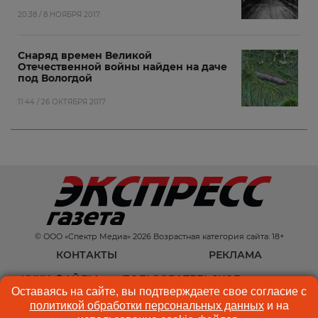
20:38 / 8 НОЯБРЯ 2017
Снаряд времен Великой
Отечественной войны найден на даче
под Вологдой
11:44 / 26 ОКТЯБРЯ 2017
© ООО «Спектр Медиа» 2026 Возрастная категория сайта: 18+
КОНТАКТЫ
РЕКЛАМА
КУКИ-ФАЙЛЫ
ПОЛЬЗОВАТЕЛЬСКОЕ
Оставаясь на сайте, вы подтверждаете свое согласие с
СОГЛАШЕНИЕ
политикой обработки персональных данных
и на