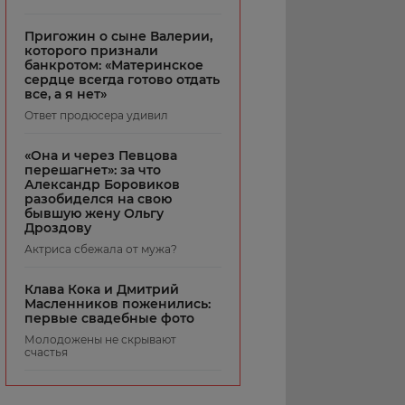
Пригожин о сыне Валерии,
которого признали
банкротом: «Материнское
сердце всегда готово отдать
все, а я нет»
Ответ продюсера удивил
«Она и через Певцова
перешагнет»: за что
Александр Боровиков
разобиделся на свою
бывшую жену Ольгу
Дроздову
Актриса сбежала от мужа?
Клава Кока и Дмитрий
Масленников поженились:
первые свадебные фото
Молодожены не скрывают
счастья