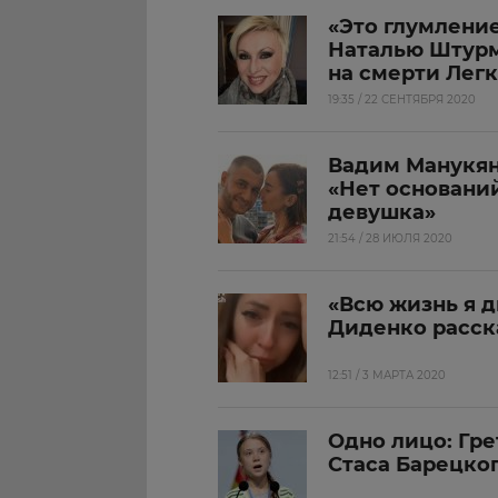
«Это глумлени
Наталью Штурм
на смерти Лег
19:35 / 22 СЕНТЯБРЯ 2020
Вадим Манукян
«Нет оснований
девушка»
21:54 / 28 ИЮЛЯ 2020
«Всю жизнь я д
Диденко расск
12:51 / 3 МАРТА 2020
Одно лицо: Гре
Стаса Барецко