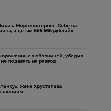
иро о Моргенштерне: «Себе на
она, а детям 666 666 рублей»
амороженных любовницей, убедил
не подавать на развод
стенку»: жена Хрусталева
аявлением