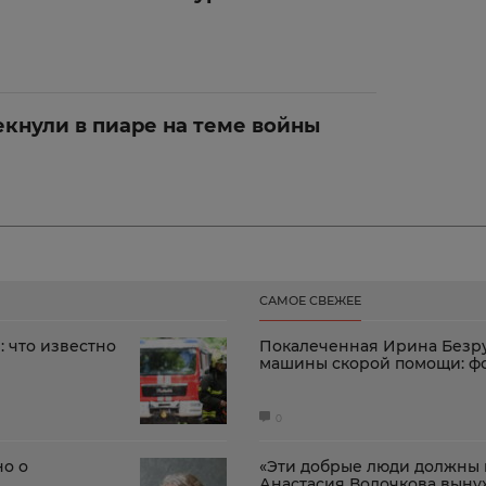
кнули в пиаре на теме войны
САМОЕ СВЕЖЕЕ
: что известно
Покалеченная Ирина Безру
машины скорой помощи: ф
0
но о
«Эти добрые люди должны м
Анастасия Волочкова выну