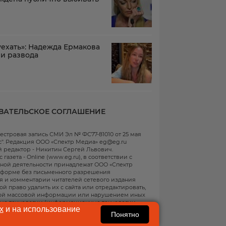
ехать»: Надежда Ермакова
ли развода
ВАТЕЛЬСКОЕ СОГЛАШЕНИЕ
естровая запись СМИ Эл № ФС77-81010 от 25 мая
с". Редакция ООО «Спектр Медиа» eg@eg.ru
вный редактор - Никитин Сергей Львович.
зета - Online (www.eg.ru), в соответствии с
ьной деятельности принадлежат ООО «Спектр
о форме без письменного разрешения
ния и комментарии читателей сетевого издания
й право удалить их с сайта или отредактировать,
дой массовой информации или нарушением иных
ые технологии
(информационные технологии
х
и на использование
ний, относящихся к предпочтениям пользователей
Понятно