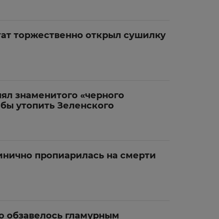
тат торжественно открыл сушилку
ял знаменитого «черного
обы утопить Зеленского
инично пропиарилась на смерти
цо обзавелось гламурным