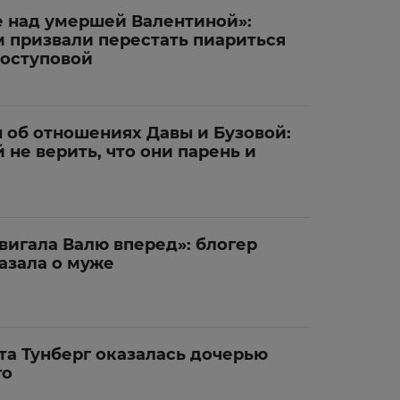
е над умершей Валентиной»:
 призвали перестать пиариться
коступовой
 об отношениях Давы и Бузовой:
 не верить, что они парень и
вигала Валю вперед»: блогер
азала о муже
та Тунберг оказалась дочерью
го