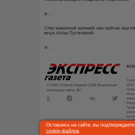
0
Стал маминой копией: как сейчас выгл
внук Аллы Пугачевой
0
КО
Сете
2021
© ООО «Спектр Медиа» 2026 Возрастная
теле
категория сайта: 18+
Искл
зако
Меди
прав
разм
если
треб
Оставаясь на сайте, вы подтверждаете
пред
сети
cookie-файлов
.