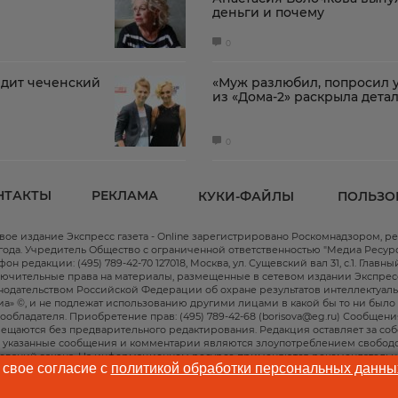
деньги и почему
0
ядит чеченский
«Муж разлюбил, попросил у
из «Дома-2» раскрыла дета
0
НТАКТЫ
РЕКЛАМА
КУКИ-ФАЙЛЫ
ПОЛЬЗО
вое издание Экспресс газета - Online зарегистрировано Роскомнадзором, ре
 года. Учредитель Общество с ограниченной ответственностью "Медиа Ресур
фон редакции: (495) ‎789-42-70 127018, Москва, ул. Сущевский вал 31, с.1. Гла
ючительные права на материалы, размещенные в сетевом издании Экспресс га
нодательством Российской Федерации об охране результатов интеллектуал
а» ©, и не подлежат использованию другими лицами в какой бы то ни был
ообладателя. Приобретение прав: ‎(495) 789-42-68 (borisova@eg.ru) Сообще
ещаются без предварительного редактирования. Редакция оставляет за собо
 указанные сообщения и комментарии являются злоупотреблением свобо
ований закона. На информационном ресурсе применяются
рекомендательн
 свое согласие с
политикой обработки персональных данны
оставления информации на основе сбора, систематизации и анализа сведе
 "Интернет", находящихся на территории Российской Федерации)