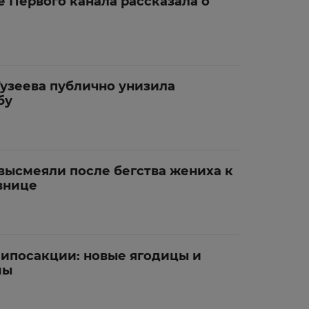
е Первого канала рассказала о
 Гузеева публично унизила
бу
высмеяли после бегства жениха к
внице
липосакции: новые ягодицы и
мы