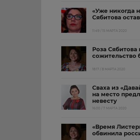
«Уже никогда н
Сябитова оста
11:49 / 15 МАРТА 2020
Роза Сябитова 
сожительство 
18:17 / 8 МАРТА 2020
Сваха из «Дава
на место пред
невесту
16:00 / 7 МАРТА 2020
«Время Листер
обвинила росс