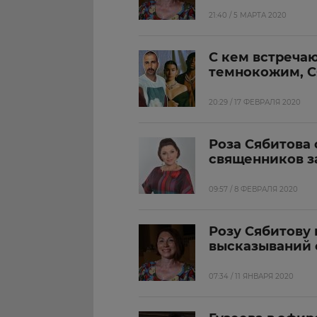
21:40 / 5 МАРТА 2020
С кем встречаю
темнокожим, С
20:29 / 17 ФЕВРАЛЯ 2020
Роза Сябитова 
священников з
09:57 / 8 ФЕВРАЛЯ 2020
Розу Сябитову 
высказываний 
07:34 / 11 ЯНВАРЯ 2020