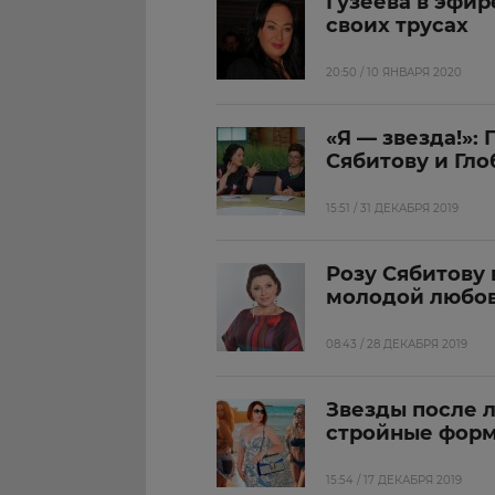
Гузеева в эфир
своих трусах
20:50 / 10 ЯНВАРЯ 2020
«Я — звезда!»:
Сябитову и Гло
15:51 / 31 ДЕКАБРЯ 2019
Розу Сябитову 
молодой любо
08:43 / 28 ДЕКАБРЯ 2019
Звезды после 
стройные фор
15:54 / 17 ДЕКАБРЯ 2019