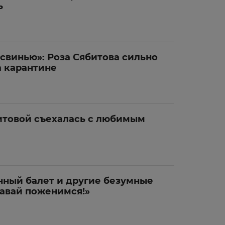
ь
 свинью»: Роза Сябитова сильно
а карантине
итовой съехалась с любимым
нный балет и другие безумные
Давай поженимся!»