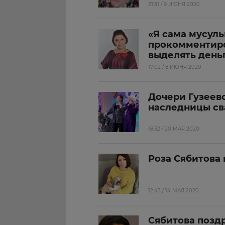
21:31 / 9 ИЮНЯ 2020
«Я сама мусуль
прокомментир
выделять деньг
17:02 / 8 ИЮНЯ 2020
Дочери Гузеево
наследницы св
18:32 / 20 МАЯ 2020
Роза Сябитова
12:43 / 14 МАЯ 2020
Сябитова позд