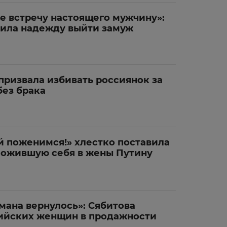
е встречу настоящего мужчину»:
вила надежду выйти замуж
призвала избивать россиянок за
без брака
й поженимся!» хлестко поставила
ложившую себя в жены Путину
мана вернулось»: Сябитова
ийских женщин в продажности