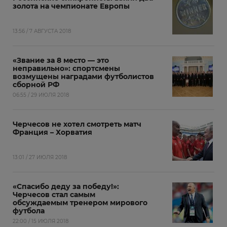
золота на чемпионате Европы
13:56 / 7 АВГУСТА 2018
«Звание за 8 место — это
неправильно»: спортсмены
возмущены наградами футболистов
сборной РФ
06:55 / 29 ИЮЛЯ 2018
Черчесов не хотел смотреть матч
Франция – Хорватия
13:01 / 27 ИЮЛЯ 2018
«Спасибо деду за победу!»:
Черчесов стал самым
обсуждаемым тренером мирового
футбола
22:00 / 15 ИЮЛЯ 2018