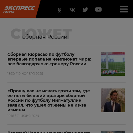
СЮЖЕТ
сборная России
Сборная Кюрасао по футболу
впервые попала на чемпионат мира:
все благодаря экс-тренеру России
13:30 / 19 НОЯБРЯ 2025
«Прошу вас не искать грязи там, где
ее нет»: бывший вратарь сборной
России по футболу Нигматуллин
заявил, что ушел от жены не из-за
измены
19:16 / 21 ИЮНЯ 2024