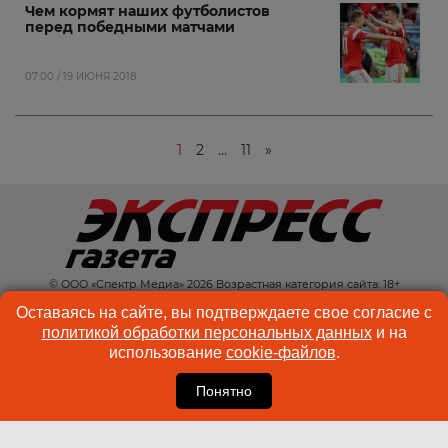
Чем кормят наших футболистов
перед победными матчами
07:00 / 19 ИЮНЯ 2018
1
2
…
11
»
© ООО «Спектр Медиа» 2026 Возрастная категория сайта: 18+
КОНТАКТЫ
РЕКЛАМА
Оставаясь на сайте, вы подтверждаете свое согласие с
политикой обработки персональных данных
и на
КУКИ-ФАЙЛЫ
ПОЛЬЗОВАТЕЛЬСКОЕ
использование
cookie-файлов
.
СОГЛАШЕНИЕ
Понятно