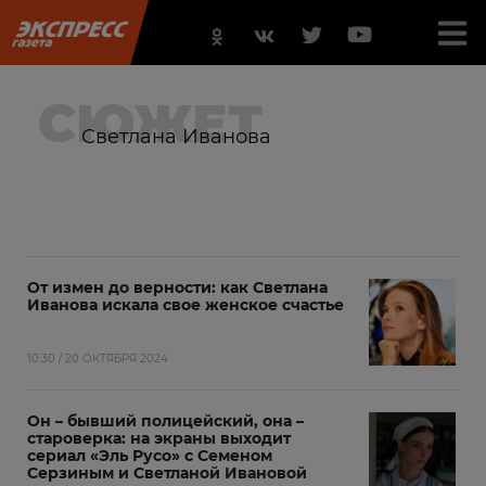
СЮЖЕТ
Светлана Иванова
От измен до верности: как Светлана
Иванова искала свое женское счастье
10:30 / 20 ОКТЯБРЯ 2024
Он – бывший полицейский, она –
староверка: на экраны выходит
сериал «Эль Русо» с Семеном
Серзиным и Светланой Ивановой