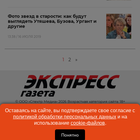
Фото звезд в старости: как будут
выглядеть Утяшева, Бузова, Ургант и
другие
13:38 / 16 ИЮЛЯ 2019
1
2
»
© ООО «Спектр Медиа» 2026 Возрастная категория сайта: 18+
КОНТАКТЫ
РЕКЛАМА
Оставаясь на сайте, вы подтверждаете свое согласие с
политикой обработки персональных данных
и на
КУКИ-ФАЙЛЫ
ПОЛЬЗОВАТЕЛЬСКОЕ
использование
cookie-файлов
.
СОГЛАШЕНИЕ
Понятно