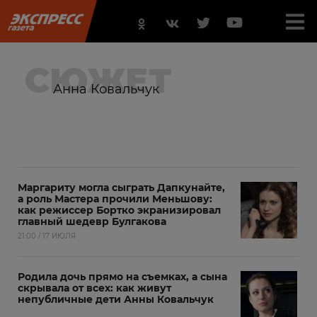
СЮЖЕТ
Анна Ковальчук
Маргариту могла сыграть Дапкунайте,
а роль Мастера прочили Меньшову:
как режиссер Бортко экранизировал
главный шедевр Булгакова
21:00 / 17 ИЮЛЯ
Родила дочь прямо на съемках, а сына
скрывала от всех: как живут
непубличные дети Анны Ковальчук