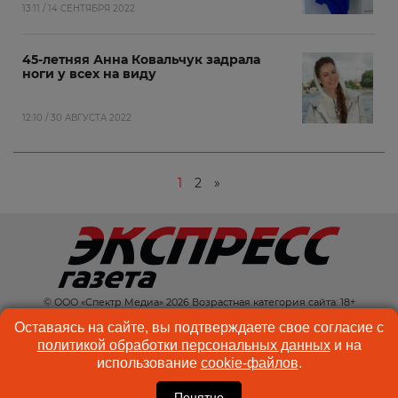
13:11 / 14 СЕНТЯБРЯ 2022
45-летняя Анна Ковальчук задрала
ноги у всех на виду
12:10 / 30 АВГУСТА 2022
1
2
»
© ООО «Спектр Медиа» 2026 Возрастная категория сайта: 18+
КОНТАКТЫ
РЕКЛАМА
Оставаясь на сайте, вы подтверждаете свое согласие с
политикой обработки персональных данных
и на
КУКИ-ФАЙЛЫ
ПОЛЬЗОВАТЕЛЬСКОЕ
использование
cookie-файлов
.
СОГЛАШЕНИЕ
Понятно