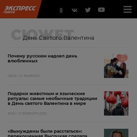
СЮЖЕТ
День Святого Валентина
Почему русским надоел день
влюбленных
06:00 / 14 ФЕВРАЛЯ
Подарки животным и языческие
ритуалы: самые необычные традиции
в День святого Валентина в мире
19:00 / 13 ФЕВРАЛЯ 2025
«Вынуждены были расстаться»:
перекошенная Высоцкая сделала