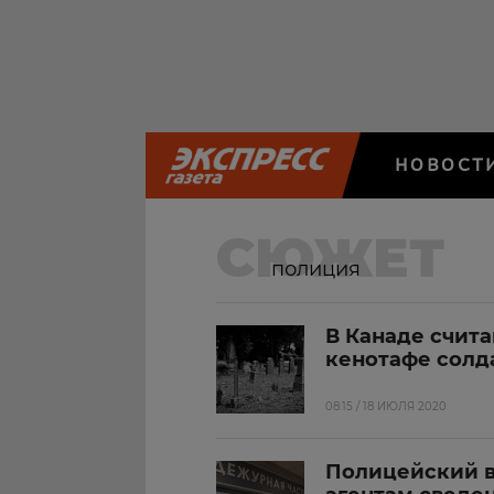
НОВОСТ
СЮЖЕТ
полиция
В Канаде счит
кенотафе солд
08:15 / 18 ИЮЛЯ 2020
Полицейский в