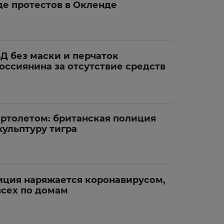
де протестов в Окленде
Д без маски и перчаток
оссиянина за отсутствие средств
ертолетом: британская полиция
кульптуру тигра
иция наряжается коронавирусом,
всех по домам