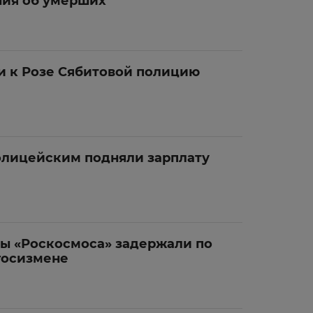
ния об умерших
и к Розе Сябитовой полицию
лицейским подняли зарплату
вы «Роскосмоса» задержали по
госизмене