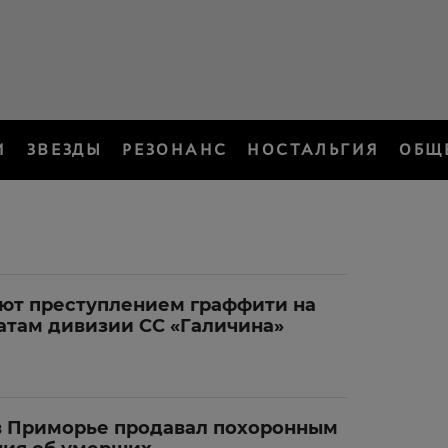
И
ЗВЕЗДЫ
РЕЗОНАНС
НОСТАЛЬГИЯ
ОБЩ
ают преступлением граффити на
атам дивизии СС «Галичина»
 Приморье продавал похоронным