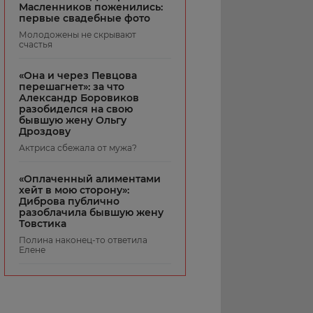
Масленников поженились:
первые свадебные фото
Молодожены не скрывают
счастья
«Она и через Певцова
перешагнет»: за что
Александр Боровиков
разобиделся на свою
бывшую жену Ольгу
Дроздову
Актриса сбежала от мужа?
«Оплаченный алиментами
хейт в мою сторону»:
Диброва публично
разоблачила бывшую жену
Товстика
Полина наконец-то ответила
Елене