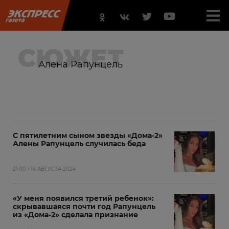
СЮЖЕТ
Алена Рапунцель
С пятилетним сыном звезды «Дома-2»
Алены Рапунцель случилась беда
21:00 / 16 АВГУСТА 2024
«У меня появился третий ребенок»:
скрывавшаяся почти год Рапунцель
из «Дома-2» сделала признание