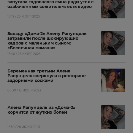
запугала годовалого сына ради утех с
озабоченным сожителем: есть видео
10:19 / 26 ИЮЛЯ 2023
Звезду «Дома-2» Алену Рапунцель
затравили после шокирующих
кадров с маленьким сыном:
«Беспечная мамаша»
16:40 / 25 ИЮЛЯ 2023
Беременная третьим Алена
Рапунцель сверкнула в ресторане
задорными сосками
00:30 / 12 ИЮЛЯ 2023
Алена Рапунцель из «Дома-2»
корчится от жутких болей
16:59 / 28 ИЮНЯ 2023