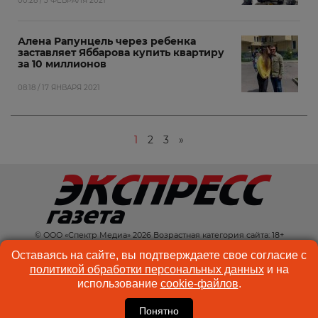
00:28 / 3 ФЕВРАЛЯ 2021
Алена Рапунцель через ребенка
заставляет Яббарова купить квартиру
за 10 миллионов
08:18 / 17 ЯНВАРЯ 2021
1
2
3
»
© ООО «Спектр Медиа» 2026 Возрастная категория сайта: 18+
КОНТАКТЫ
РЕКЛАМА
Оставаясь на сайте, вы подтверждаете свое согласие с
политикой обработки персональных данных
и на
КУКИ-ФАЙЛЫ
ПОЛЬЗОВАТЕЛЬСКОЕ
использование
cookie-файлов
.
СОГЛАШЕНИЕ
Понятно