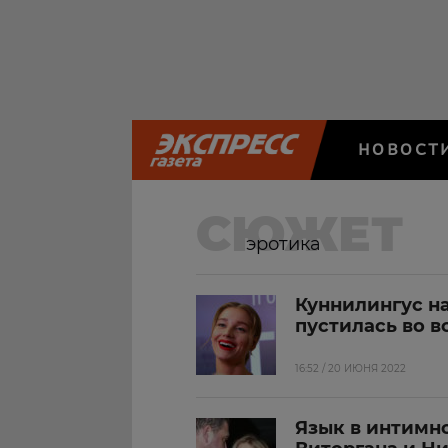
НОВОСТ
СЮЖЕТ
эротика
Куннилингус н
пустилась во в
16:52 / 20 ИЮНЯ 2022
Язык в интимн