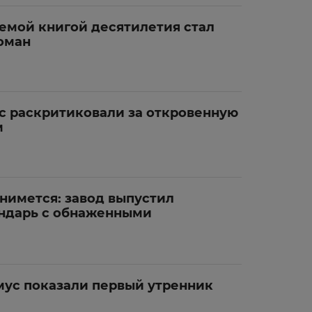
емой книгой десятилетия стал
оман
с раскритиковали за откровенную
м
нимется: завод выпустил
ендарь с обнаженными
мус показали первый утренник