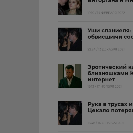
Виторгана и Н
19:10 / 14 ФЕВРАЛЯ 2022
Уши спаниеля:
обвисшими со
22:24 / 13 ДЕКАБРЯ 2021
Эротический к
близняшками К
интернет
16:13 / 17 НОЯБРЯ 2021
Рука в трусах 
Цекало потеря
16:48 / 14 ОКТЯБРЯ 2021