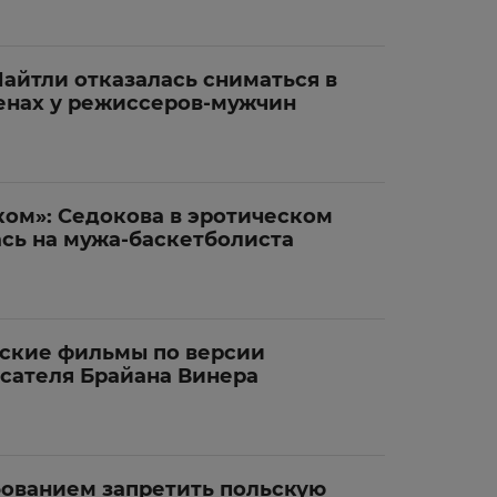
айтли отказалась сниматься в
енах у режиссеров-мужчин
ком»: Седокова в эротическом
ась на мужа-баскетболиста
ские фильмы по версии
исателя Брайана Винера
бованием запретить польскую