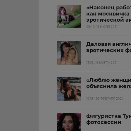
«Наконец рабо
как москвичка
эротической а
05:40 / 9 ИЮЛЯ 2021
Деловая англич
эротических ф
13:03 / 4 МАРТА 2021
«Люблю женщин
объяснила жел
10:18 / 26 ФЕВРАЛЯ 2021
Фигуристка Ту
фотосессии