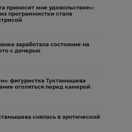
та приносит мне удовольствие»:
 из программистки стала
ктрисой
анка заработала состояние на
ото с дочерью
»: фигуристка Туктамышева
ание оголяться перед камерой
ктамышева снялась в эротической