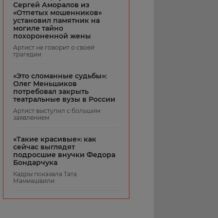
Сергей Аморалов из
«Отпетых мошенников»
установил памятник на
могиле тайно
похороненной жены
Артист не говорит о своей
трагедии
«Это сломанные судьбы»:
Олег Меньшиков
потребовал закрыть
театральные вузы в России
Артист выступил с большим
заявлением
«Такие красивые»: как
сейчас выглядят
подросшие внучки Федора
Бондарчука
Кадры показала Тата
Мамиашвили