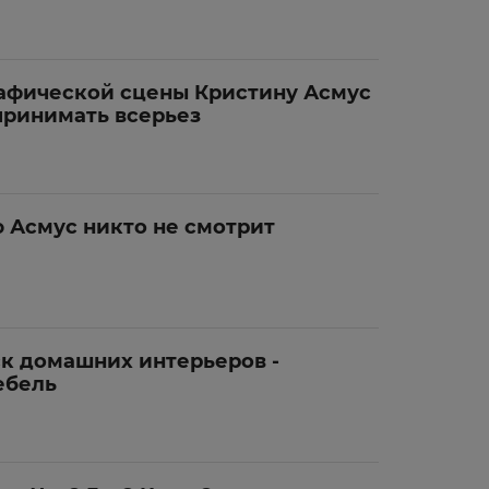
афической сцены Кристину Асмус
принимать всерьез
 Асмус никто не смотрит
к домашних интерьеров -
ебель