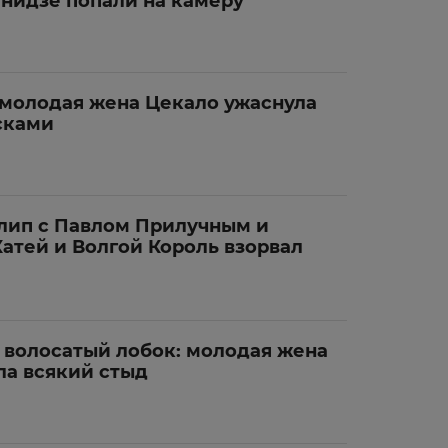
инидзе попали на камеру
 молодая жена Цекало ужаснула
сками
лип с Павлом Прилучным и
атей и Волгой Король взорвал
и волосатый лобок: молодая жена
ла всякий стыд