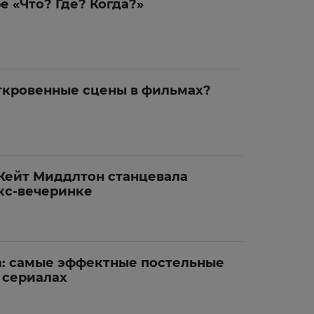
е «Что? Где? Когда?»
ткровенные сцены в фильмах?
Кейт Миддлтон станцевала
кс-вечеринке
да: самые эффектные постельные
 сериалах