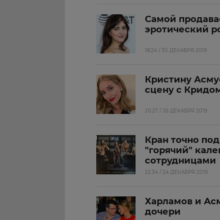
Самой продава
эротический р
18:24 / 30 ДЕКАБРЯ 2019
Кристину Асму
сцену с Кридо
20:27 / 26 ДЕКАБРЯ 2019
Кран точно под
"горячий" кал
сотрудницами
22:34 / 24 ДЕКАБРЯ 2019
Харламов и Ас
дочери