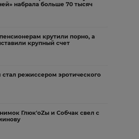
ней» набрала больше 70 тысяч
пенсионерам крутили порно, а
ыставили крупный счет
 стал режиссером эротического
нимок Глюк'oZы и Собчак свел с
минову