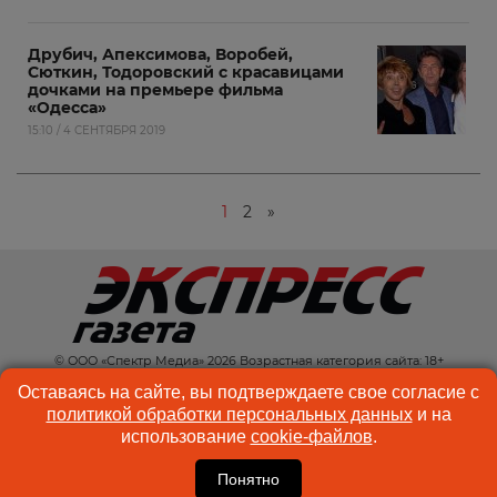
Друбич, Апексимова, Воробей,
Сюткин, Тодоровский с красавицами
дочками на премьере фильма
«Одесса»
15:10 / 4 СЕНТЯБРЯ 2019
1
2
»
© ООО «Спектр Медиа» 2026 Возрастная категория сайта: 18+
КОНТАКТЫ
РЕКЛАМА
Оставаясь на сайте, вы подтверждаете свое согласие с
политикой обработки персональных данных
и на
КУКИ-ФАЙЛЫ
ПОЛЬЗОВАТЕЛЬСКОЕ
использование
cookie-файлов
.
СОГЛАШЕНИЕ
Понятно