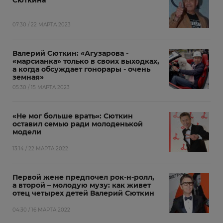
Сюткина
07:30 / 22 МАРТА 2023
Валерий Сюткин: «Агузарова -
«марсианка» только в своих выходках,
а когда обсуждает гонорары - очень
земная»
05:30 / 15 МАРТА 2023
«Не мог больше врать»: Сюткин
оставил семью ради молоденькой
модели
13:14 / 22 МАРТА 2022
Первой жене предпочел рок-н-ролл,
а второй – молодую музу: как живет
отец четырех детей Валерий Сюткин
04:30 / 16 МАРТА 2022