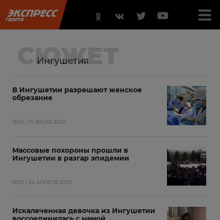
СЮЖЕТ
Ингушетия
В Ингушетии разрешают женское
обрезание
16:24 / 17 ИЮЛЯ 2020
Массовые похороны прошли в
Ингушетии в разгар эпидемии
18:52 / 24 АПРЕЛЯ 2020
Искалеченная девочка из Ингушетии
воссоединилась с мамой