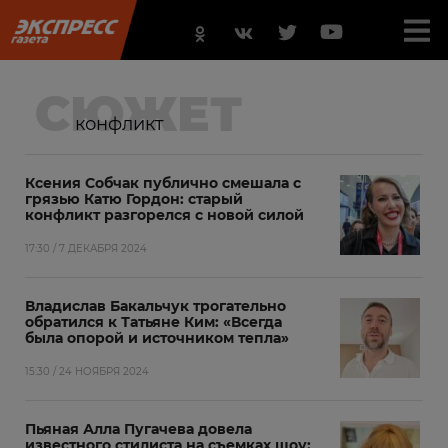
СЮЖЕТ
конфликт
Ксения Собчак публично смешала с
грязью Катю Гордон: старый
конфликт разгорелся с новой силой
17:30 / 7 ДЕКАБРЯ 2024
Владислав Бакальчук трогательно
обратился к Татьяне Ким: «Всегда
была опорой и источником тепла»
15:30 / 24 НОЯБРЯ 2024
Пьяная Алла Пугачева довела
известного стилиста на съемках шоу: